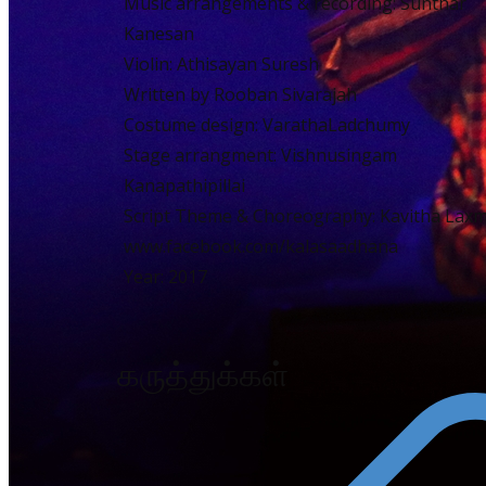
Music arrangements & recording: Sunthar
Kanesan
Violin: Athisayan Suresh
Written by Rooban Sivarajah
Costume design: VarathaLadchumy
Stage arrangment: Vishnusingam
Kanapathipillai
Script Theme & Choreography: Kavitha Laxm
www.facebook.com/kalasaadhana
Year: 2017
கருத்துக்கள்