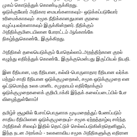
முகம் கொடுத்துக் கொண்டிருக்கிறது.
ஒடுக்குவோர் அதிகார மையங்களாகவும்- ஒடுக்கப்படுவோர்
உரிமைக்காகவும் சமூக நீதிக்கானதுமான குரலை
எழுப்புபவர்களாகவும் இருக்கின்றனர். நீதிக்கும்
அநீதிக்குமிடையிலான போராட்டம் ஆங்காங்கே
நிகழ்ந்துகொண்டே இருக்கிறது.
அநீதிகள் தலையெடுக்கும் போதெல்லாம்..அறத்திற்கான குரல்
எழுந்து எதிர்த்துக் கொண்டே இருக்குமென்பது இருப்பியல் நியதி.
இன ரீதியான, மத ரீதியான, கல்வி-பொருளாதார ரீதியான வர்க்க
மற்றும் சாதி ரீதியான ஒடுக்குமுறைகள், சமூக ஒடுக்குமுறை என
ஒட்டுமொத்த உலக மானிட சமுதாயம் எதிர்நோக்கும்
ஒடுக்குமுறைகளைக் குறியீடாக்கி இந்தக் கலைப்படைப்பில் பேச
விழைந்துள்ளோம்!
தமிழ்ச் சூழலில் பேசாப்பொருளாக மூடிமறைத்துப் பேணப்படும்
சாதிய ரீதியிலான ஒடுக்குமுறையும்- சமூக ஏற்றத்தாழ்வு சார்ந்த
அநீதிகள் சிலவும் இதில் தொட்டுச் செல்லப்படுகின்றதெனினும்,
இந்த நடன அரங்கம் - உலகளாவிய சமூக அநீதிகளுக்கு எதிரான