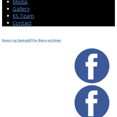
Media
Gallery
KS Team
Contact
Kunst og Samspill For Barn og Unge