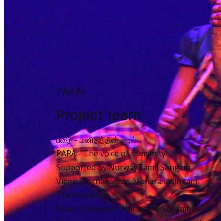
PARAI
Project team
பறை – மனிதத்தின் குரல்
PARAI- The voice of humanity
Supported by NorwayTamil Sangam
Video: Vicknakumar, Maharasasingam,
Tharmavanan
Music Composer: Hariharan Suyambu